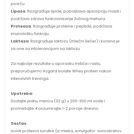
povrću.
Lipaza
: Razgrađuje lipide, poboljšava apsorpciju masti i
podržava zdravo funkcionisanje žučnog mehura.
Proteaza
: Razgrađuje proteine i peptide, podržava
imunološku funkciju.
Laktaza
: Razgrađuje laktozu (mlečni šećer) i korisna je
za one sa intolerancijom na laktozu.
Za najbolje rezultate u oporavku mišića i rastu,
preporučujemo Azgard Isolate Whey protein nakon
intenzivnih treninga.
Upotreba:
Dodajte jednu mericu (32 g) u 200-300 ml vode i
promešajte. Konzumirajte 1-2 porcije dnevno.
Sastav
:
Izolat proteina surutke (iz mleka, emulgator: suncokretov