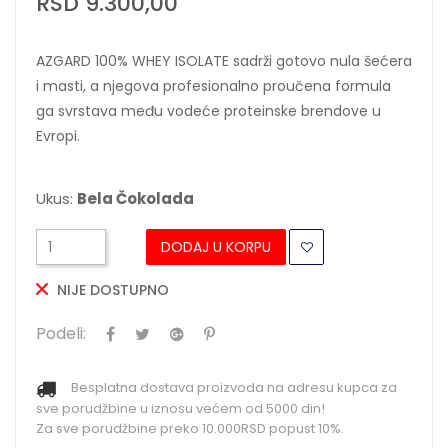
RSD 9.300,00
AZGARD 100% WHEY ISOLATE sadrži gotovo nula šećera
i masti, a njegova profesionalno proučena formula
ga svrstava među vodeće proteinske brendove u
Evropi.
Ukus:
Bela Čokolada
DODAJ U KORPU
NIJE DOSTUPNO
Podeli:
Besplatna dostava proizvoda na adresu kupca za
sve porudžbine u iznosu većem od 5000 din!
Za sve porudžbine preko 10.000RSD popust 10%.