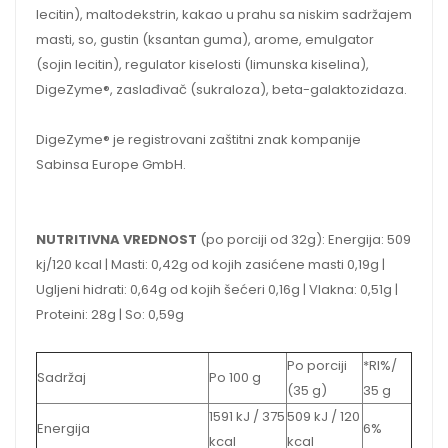
lecitin), maltodekstrin, kakao u prahu sa niskim sadržajem
masti, so, gustin (ksantan guma), arome, emulgator
(sojin lecitin), regulator kiselosti (limunska kiselina),
DigeZyme®, zaslađivač (sukraloza), beta-galaktozidaza.
DigeZyme® je registrovani zaštitni znak kompanije
Sabinsa Europe GmbH.
NUTRITIVNA VREDNOST
(po porciji od 32g): Energija: 509
kj/120 kcal | Masti: 0,42g od kojih zasićene masti 0,19g |
Ugljeni hidrati: 0,64g od kojih šećeri 0,16g | Vlakna: 0,51g |
Proteini: 28g | So: 0,59g
Po porciji
*RI%/
Sadržaj
Po 100 g
(35 g)
35 g
1591 kJ / 375
509 kJ / 120
Energija
6%
kcal
kcal