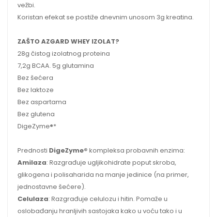
vežbi.
Koristan efekat se postiže dnevnim unosom 3g kreatina.
ZAŠTO AZGARD WHEY IZOLAT?
28g čistog izolatnog proteina
7,2g BCAA. 5g glutamina
Bez šećera
Bez laktoze
Bez aspartama
Bez glutena
DigeZyme®*
Prednosti
DigeZyme®
kompleksa probavnih enzima:
Amilaza
: Razgrađuje ugljikohidrate poput skroba,
glikogena i polisaharida na manje jedinice (na primer,
jednostavne šećere).
Celulaza
: Razgrađuje celulozu i hitin. Pomaže u
oslobađanju hranljivih sastojaka kako u voću tako i u