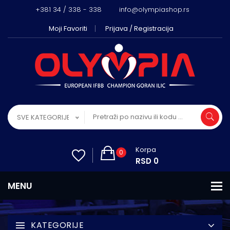
+381 34 / 338 - 338
info@olympiashop.rs
Moji Favoriti
Prijava / Registracija
SVE KATEGORIJE
Korpa
0
RSD 0
KATEGORIJE