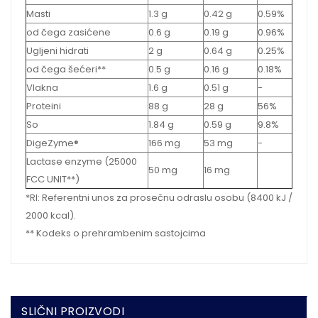
Masti
1.3 g
0.42 g
0.59%
od čega zasićene
0.6 g
0.19 g
0.96%
Ugljeni hidrati
2 g
0.64 g
0.25%
od čega šećeri**
0.5 g
0.16 g
0.18%
Vlakna
1.6 g
0.51 g
-
Proteini
88 g
28 g
56%
So
1.84 g
0.59 g
9.8%
DigeZyme®
166 mg
53 mg
-
Lactase enzyme (25000
50 mg
16 mg
FCC UNIT**)
*RI: Referentni unos za prosečnu odraslu osobu (8400 kJ /
2000 kcal).
** Kodeks o prehrambenim sastojcima
SLIČNI PROIZVODI