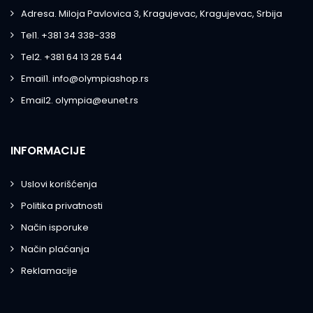
Adresa. Miloja Pavlovica 3, Kragujevac, Kragujevac, Srbija
Tel1. +381 34 338-338
Tel2. +381 64 13 28 544
Email1. info@olympiashop.rs
Email2. olympia@eunet.rs
INFORMACIJE
Uslovi korišćenja
Politika privatnosti
Način isporuke
Način plaćanja
Reklamacije