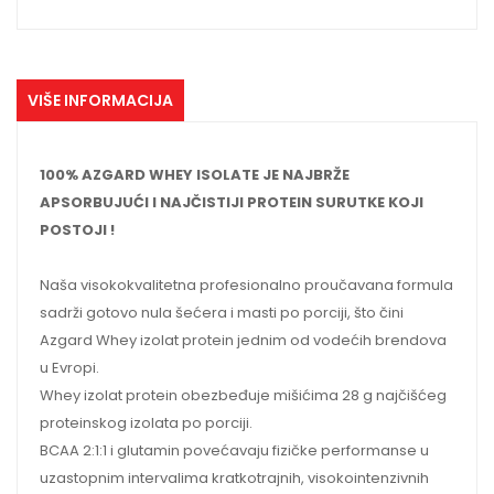
VIŠE INFORMACIJA
100% AZGARD WHEY ISOLATE JE NAJBRŽE
APSORBUJUĆI I NAJČISTIJI PROTEIN SURUTKE KOJI
POSTOJI !
Naša visokokvalitetna profesionalno proučavana formula
sadrži gotovo nula šećera i masti po porciji, što čini
Azgard Whey izolat protein jednim od vodećih brendova
u Evropi.
Whey izolat protein obezbeđuje mišićima 28 g najčišćeg
proteinskog izolata po porciji.
BCAA 2:1:1 i glutamin povećavaju fizičke performanse u
uzastopnim intervalima kratkotrajnih, visokointenzivnih