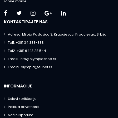
robne marke...
KONTAKTIRAJTE NAS
Adresa. Miloja Pavlovica 3, Kragujevac, Kragujevac, Srbija
Tel1. +381 34 338-338
Tel2. +381 64 13 28 544
Email1. info@olympiashop.rs
Email2. olympia@eunet.rs
INFORMACIJE
Uslovi korišćenja
Politika privatnosti
Način isporuke