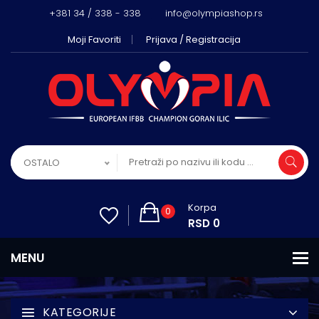
+381 34 / 338 - 338
info@olympiashop.rs
Moji Favoriti
Prijava / Registracija
OSTALO
Korpa
0
RSD 0
KATEGORIJE