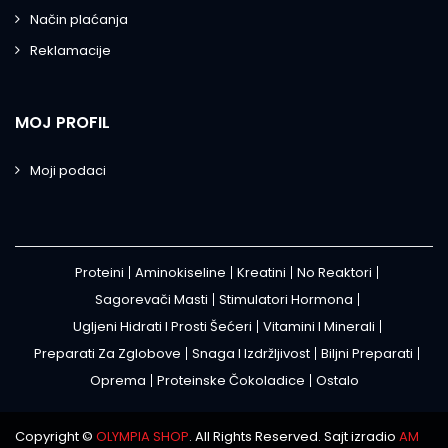
Način plaćanja
Reklamacije
MOJ PROFIL
Moji podaci
Proteini
Aminokiseline
Kreatini
No Reaktori
Sagorevači Masti
Stimulatori Hormona
Ugljeni Hidrati I Prosti Šećeri
Vitamini I Minerali
Preparati Za Zglobove
Snaga I Izdržljivost
Biljni Preparati
Oprema
Proteinske Čokoladice
Ostalo
Copyright ©
OLYMPIA SHOP
. All Rights Reserved. Sajt izradio
AM