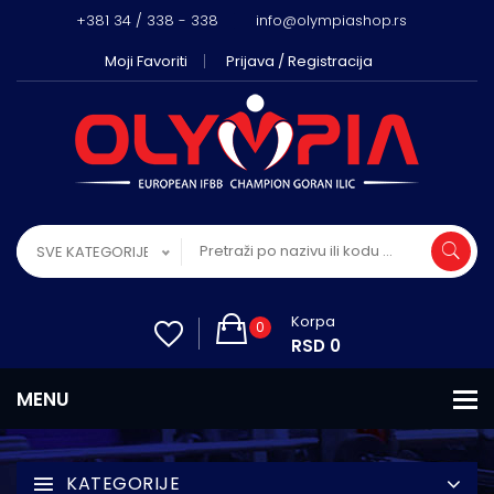
+381 34 / 338 - 338
info@olympiashop.rs
Moji Favoriti
Prijava / Registracija
SVE KATEGORIJE
Korpa
0
RSD 0
KATEGORIJE