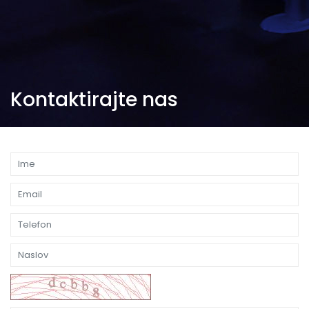
Kontaktirajte nas
Pošaljite Nam Poruku, Odgovorićemo Vam U Najkraćem Roku.