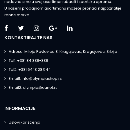
nedavno smo u svoj asortiman ubacili i sportsku opremu.
U našem prodajnom asortimanu možete pronaći najpoznatije
robne marke...
KONTAKTIRAJTE NAS
Adresa. Miloja Pavlovica 3, Kragujevac, Kragujevac, Srbija
Tel1. +381 34 338-338
Tel2. +381 64 13 28 544
Email1. info@olympiashop.rs
Email2. olympia@eunet.rs
INFORMACIJE
Uslovi korišćenja