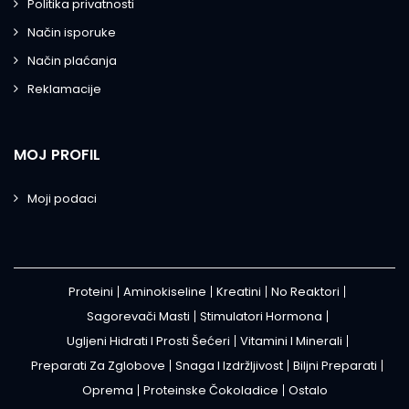
Politika privatnosti
Način isporuke
Način plaćanja
Reklamacije
MOJ PROFIL
Moji podaci
Proteini
Aminokiseline
Kreatini
No Reaktori
Sagorevači Masti
Stimulatori Hormona
Ugljeni Hidrati I Prosti Šećeri
Vitamini I Minerali
Preparati Za Zglobove
Snaga I Izdržljivost
Biljni Preparati
Oprema
Proteinske Čokoladice
Ostalo