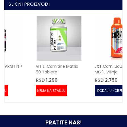
SLIČNI PROIZVODI
VIT L-Carnitine Matrix
EXT Carni Liquid 120000
90 Tableta
MG 1L Višnja
RSD 1.290
RSD 2.750
NEMA NA STANJU
DODAJ U KORPU
PRATITE NAS!