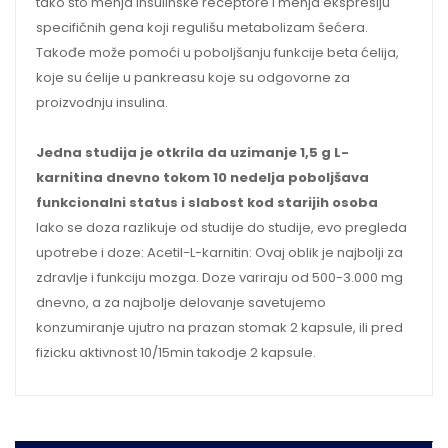
tako što menja insulinske receptore i menja ekspresiju
specifičnih gena koji regulišu metabolizam šećera.
Takođe može pomoći u poboljšanju funkcije beta ćelija,
koje su ćelije u pankreasu koje su odgovorne za
proizvodnju insulina.
Jedna studija je otkrila da uzimanje 1,5 g L-
karnitina dnevno tokom 10 nedelja poboljšava
funkcionalni status i slabost kod starijih osoba
Iako se doza razlikuje od studije do studije, evo pregleda
upotrebe i doze: Acetil-L-karnitin: Ovaj oblik je najbolji za
zdravlje i funkciju mozga. Doze variraju od 500-3.000 mg
dnevno, a za najbolje delovanje savetujemo
konzumiranje ujutro na prazan stomak 2 kapsule, ili pred
fizicku aktivnost 10/15min takodje 2 kapsule.