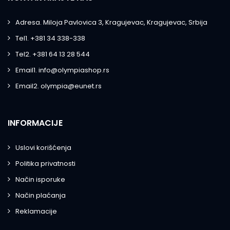
Adresa. Miloja Pavlovica 3, Kragujevac, Kragujevac, Srbija
Tel1. +381 34 338-338
Tel2. +381 64 13 28 544
Email1. info@olympiashop.rs
Email2. olympia@eunet.rs
INFORMACIJE
Uslovi korišćenja
Politika privatnosti
Način isporuke
Način plaćanja
Reklamacije