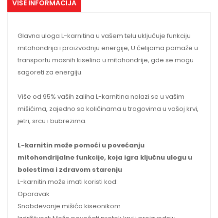
VIŠE INFORMACIJA
Glavna uloga L-karnitina u vašem telu uključuje funkciju
mitohondrija i proizvodnju energije, U ćelijama pomaže u
transportu masnih kiselina u mitohondrije, gde se mogu
sagoreti za energiju.
Više od 95% vaših zaliha L-karnitina nalazi se u vašim
mišićima, zajedno sa količinama u tragovima u vašoj krvi,
jetri, srcu i bubrezima.
L-karnitin može pomoći u povećanju
mitohondrijalne funkcije, koja igra ključnu ulogu u
bolestima i zdravom starenju
L-karnitin može imati koristi kod:
Oporavak
Snabdevanje mišića kiseonikom