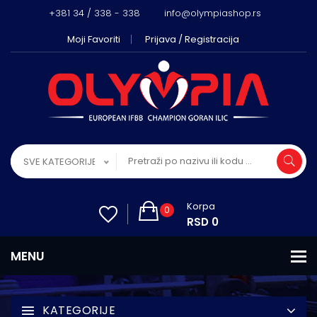
+381 34 / 338 - 338
info@olympiashop.rs
Moji Favoriti
Prijava / Registracija
SVE KATEGORIJE
Korpa
0
RSD 0
KATEGORIJE