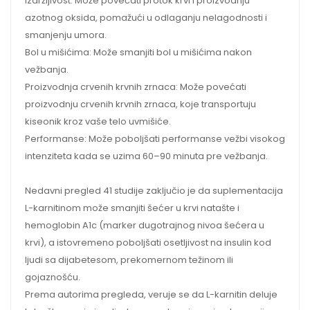
Izdržljivost: Može povećati protok krvi i proizvodnju
azotnog oksida, pomažući u odlaganju nelagodnosti i
smanjenju umora.
Bol u mišićima: Može smanjiti bol u mišićima nakon
vežbanja.
Proizvodnja crvenih krvnih zrnaca: Može povećati
proizvodnju crvenih krvnih zrnaca, koje transportuju
kiseonik kroz vaše telo uvmišiće.
Performanse: Može poboljšati performanse vežbi visokog
intenziteta kada se uzima 60–90 minuta pre vežbanja.
Nedavni pregled 41 studije zaključio je da suplementacija
L-karnitinom može smanjiti šećer u krvi natašte i
hemoglobin A1c (marker dugotrajnog nivoa šećera u
krvi), a istovremeno poboljšati osetljivost na insulin kod
ljudi sa dijabetesom, prekomernom težinom ili
gojaznošću.
Prema autorima pregleda, veruje se da L-karnitin deluje