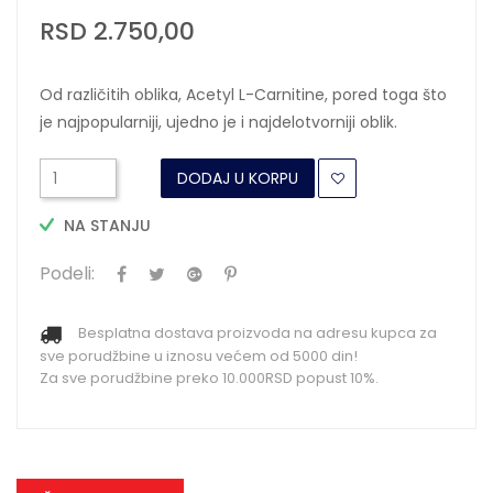
RSD 2.750,00
Od različitih oblika, Acetyl L-Carnitine, pored toga što
je najpopularniji, ujedno je i najdelotvorniji oblik.
DODAJ U KORPU
NA STANJU
Podeli:
Besplatna dostava proizvoda na adresu kupca za
sve porudžbine u iznosu većem od 5000 din!
Za sve porudžbine preko 10.000RSD popust 10%.