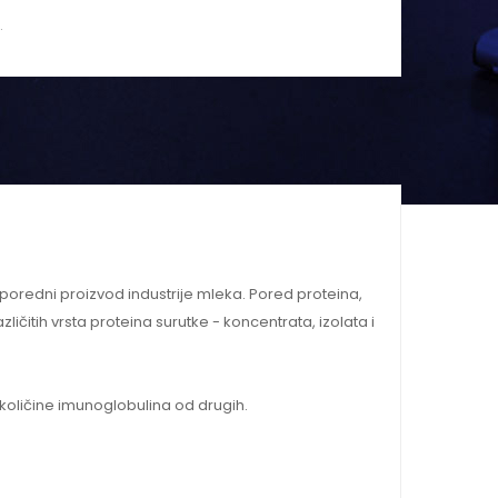
.
 sporedni proizvod industrije mleka. Pored proteina,
ičitih vrsta proteina surutke - koncentrata, izolata i
e količine imunoglobulina od drugih.