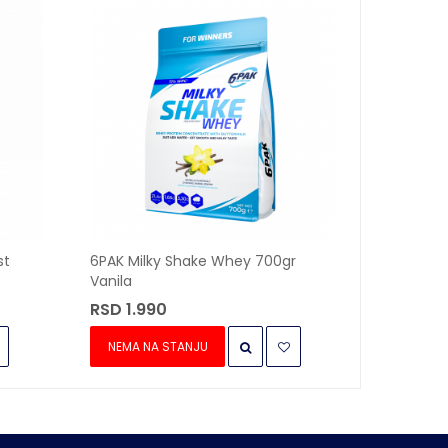
NOVO
st
6PAK Milky Shake Whey 700gr
MXM Whey
Vanila
Karamel
RSD 1.990
RSD 7.3
NEMA NA STANJU
DODAJ 