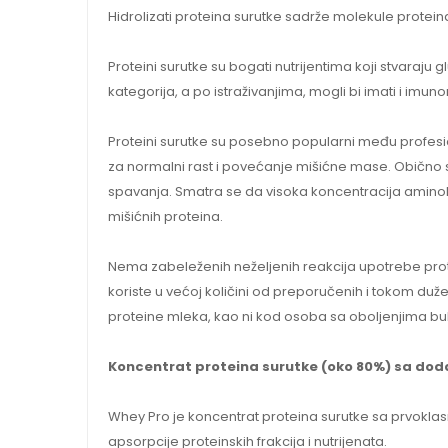
Hidrolizati proteina surutke sadrže molekule protei
Proteini surutke su bogati nutrijentima koji stvaraju 
kategorija, a po istraživanjima, mogli bi imati i im
Proteini surutke su posebno popularni među profesi
za normalni rast i povećanje mišićne mase. Obično se
spavanja. Smatra se da visoka koncentracija aminoki
mišićnih proteina.
Nema zabeleženih neželjenih reakcija upotrebe protei
koriste u većoj količini od preporučenih i tokom duž
proteine mleka, kao ni kod osoba sa oboljenjima bubr
Koncentrat proteina surutke (oko 80%) sa do
Whey Pro je koncentrat proteina surutke sa prvoklasn
apsorpcije proteinskih frakcija i nutrijenata.