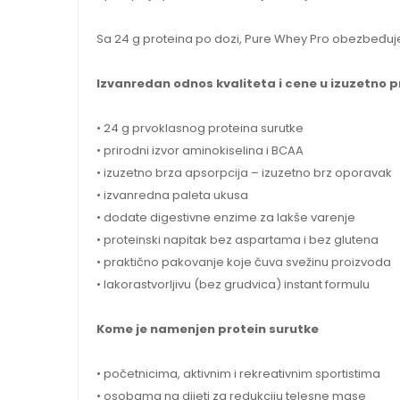
Sa 24 g proteina po dozi, Pure Whey Pro obezbeđuje i 
Izvanredan odnos kvaliteta i cene u izuzetno 
• 24 g prvoklasnog proteina surutke
• prirodni izvor aminokiselina i BCAA
• izuzetno brza apsorpcija – izuzetno brz oporavak
• izvanredna paleta ukusa
• dodate digestivne enzime za lakše varenje
• proteinski napitak bez aspartama i bez glutena
• praktično pakovanje koje čuva svežinu proizvoda
• lakorastvorljivu (bez grudvica) instant formulu
Kome je namenjen protein surutke
• početnicima, aktivnim i rekreativnim sportistima
• osobama na dijeti za redukciju telesne mase