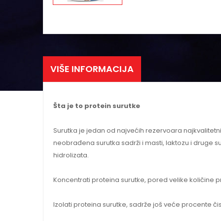
VIŠE INFORMACIJA
Šta je to protein surutke
Surutka je jedan od najvećih rezervoara najkvalitetni
neobrađena surutka sadrži i masti, laktozu i druge sup
hidrolizata.
Koncentrati proteina surutke, pored velike količine p
Izolati proteina surutke, sadrže još veće procente či