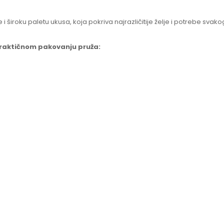
široku paletu ukusa, koja pokriva najrazličitije želje i potrebe svak
praktičnom pakovanju pruža: