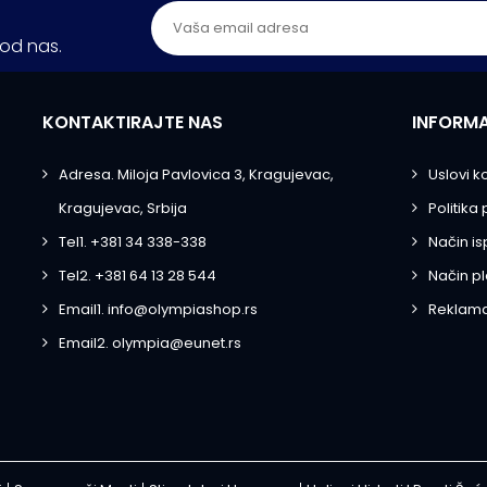
kod nas.
KONTAKTIRAJTE NAS
INFORMA
Adresa. Miloja Pavlovica 3, Kragujevac,
Uslovi k
Kragujevac, Srbija
Politika 
Tel1. +381 34 338-338
Način i
Tel2. +381 64 13 28 544
Način p
Email1. info@olympiashop.rs
Reklama
Email2. olympia@eunet.rs