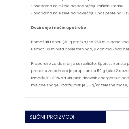
• osobama koje žele da poboljšaju mišićnu masu
• osobama koje žele da povećaju unos proteina u s
Doziranje i način upotrebe
Pomešati 1 dozu (30 g praška) sa 250 ml hladne vode
uzimati 30 minuta posle treninga, u danima kada ne
Preporuke za doziranje su različite. Sportisti koris
proteina za odrasle je propisan na 50 g (oko 2 doze
između 10 i 30% od ukupnih dnevnih energetskih po
mišićne snage i izdržljivosti je 1,6 g/kg telesne mas
SLIČNI PROIZVODI