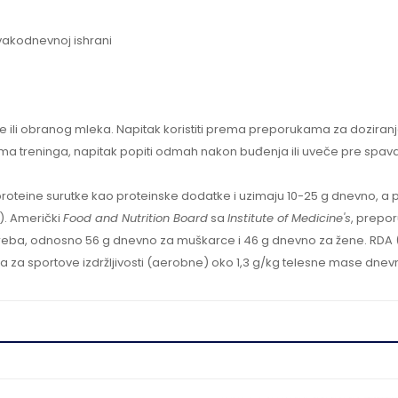
vakodnevnoj ishrani
 ili obranog mleka. Napitak koristiti prema preporukama za doziranje
ma treninga, napitak popiti odmah nakon buđenja ili uveče pre spava
te proteine surutke kao proteinske dodatke i uzimaju 10-25 g dnevno, 
). Američki
Food and Nutrition Board
sa
Institute of Medicine's
, prepor
treba, odnosno 56 g dnevno za muškarce i 46 g dnevno za žene. RDA 
e, a za sportove izdržljivosti (aerobne) oko 1,3 g/kg telesne mase dnev