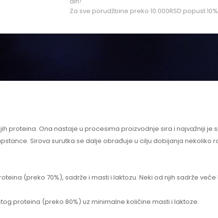
din!
Za sve porudžbine preko 10.000RSD popust 10%
jih proteina. Ona nastaje u procesima proizvodnje sira i najvažniji je
stance. Sirova surutka se dalje obrađuje u cilju dobijanja nekoliko razl
roteina (preko 70%), sadrže i masti i laktozu. Neki od njih sadrže već
stog proteina (preko 80%) uz minimalne količine masti i laktoze.