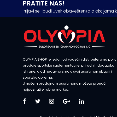
PRATITE NAS!
Prijavi se i budi uvek obavešten/a o akcijama 
OLYMPIA SHOP je jedan od vodećih distributera na polju
prodaje sportske suplementacije, prirodnih dodataka
ishrane, a od nedavno smo u svoj asortiman ubacili i
sportsku opremu.
U našem prodajnom asortimanu možete pronaći
najpoznatije robne marke...