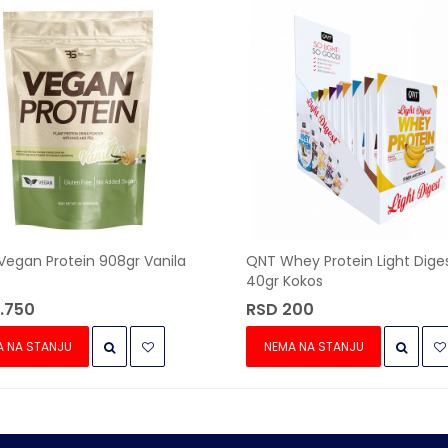
Vegan Protein 908gr Vanila
QNT Whey Protein Light Dige
40gr Kokos
.750
RSD 200
A NA STANJU
NEMA NA STANJU