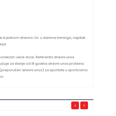
 ili jednom dnevno i to: u danima treninga, napitak
nja.
a ponekad i veće doze. Referentni dnevni unos
učuje za starije od 18 godina dnevni unos proteina
(preporučen dnevni unos) za sportiste u sportovima
no.