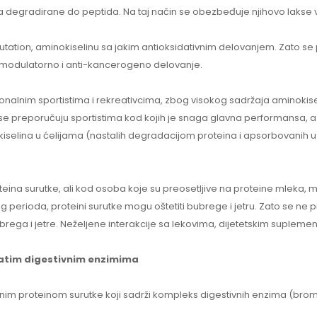
na degradirane do peptida. Na taj način se obezbeđuje njihovo lakse v
glutation, aminokiselinu sa jakim antioksidativnim delovanjem. Zato se 
unomodulatorno i anti-kancerogeno delovanje.
onalnim sportistima i rekreativcima, zbog visokog sadržaja aminoki
 preporučuju sportistima kod kojih je snaga glavna performansa, a uzi
selina u ćelijama (nastalih degradacijom proteina i apsorbovanih u ć
na surutke, ali kod osoba koje su preosetljive na proteine mleka, mog
eg perioda, proteini surutke mogu oštetiti bubrege i jetru. Zato se n
ega i jetre. Neželjene interakcije sa lekovima, dijetetskim suplemen
datim digestivnim enzimima
im proteinom surutke koji sadrži kompleks digestivnih enzima (bromela