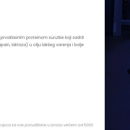
prvoklasnim proteinom surutke koji sadrži
in, laktaza) u cilju lakšeg varenja i bolje
kupca za sve porudžbine u iznosu većem od 5000