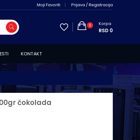
Moji Favoriti
Prijava / Registracija
Korpa
0
RSD 0
ESTI
KONTAKT
00gr čokolada