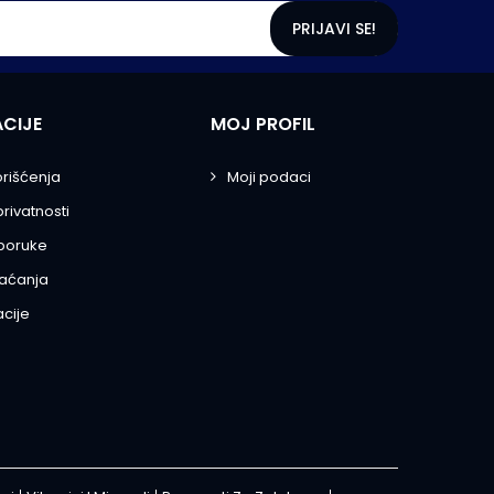
PRIJAVI SE!
CIJE
MOJ PROFIL
orišćenja
Moji podaci
privatnosti
sporuke
laćanja
cije