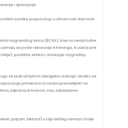
arenje i apsorpcija.
proteini surutke preporučuju u ishrani svih starosnih
selina razgranatog lanca (BCAA), koje su neophodne
maju se posle rekreacije ili treninga, ili uveče pre
elije), podstiče sintezu i smanjuje razgradnju
u se javiti simptomi alergijske reakcije. Ukoliko se
e preporučuje primena kod osoba preosetljivih na
tima, biljkama ili hranom, nisu zabeležene.
in, papain, laktaza) u cilju lakšeg varenja i bolje