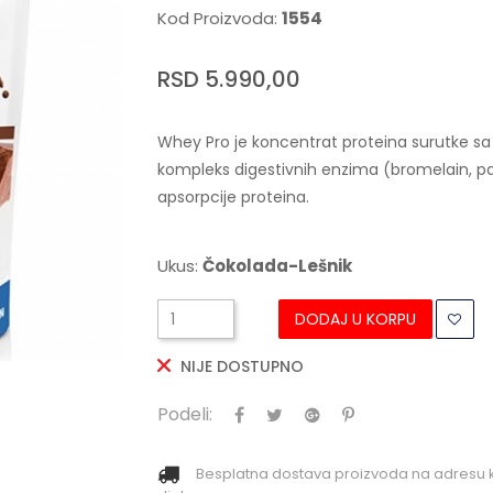
Kod Proizvoda:
1554
RSD 5.990,00
Whey Pro je koncentrat proteina surutke sa 
kompleks digestivnih enzima (bromelain, papa
apsorpcije proteina.
Ukus:
Čokolada-Lešnik
DODAJ U KORPU
NIJE DOSTUPNO
Podeli:
Besplatna dostava proizvoda na adresu 