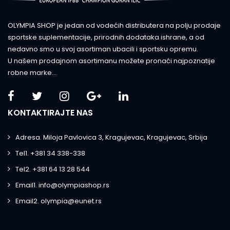
OLYMPIA SHOP je jedan od vodećih distributera na polju prodaje
sportske suplementacije, prirodnih dodataka ishrane, a od
nedavno smo u svoj asortiman ubacili i sportsku opremu.
U našem prodajnom asortimanu možete pronaći najpoznatije
robne marke...
KONTAKTIRAJTE NAS
Adresa. Miloja Pavlovica 3, Kragujevac, Kragujevac, Srbija
Tel1. +381 34 338-338
Tel2. +381 64 13 28 544
Email1. info@olympiashop.rs
Email2. olympia@eunet.rs