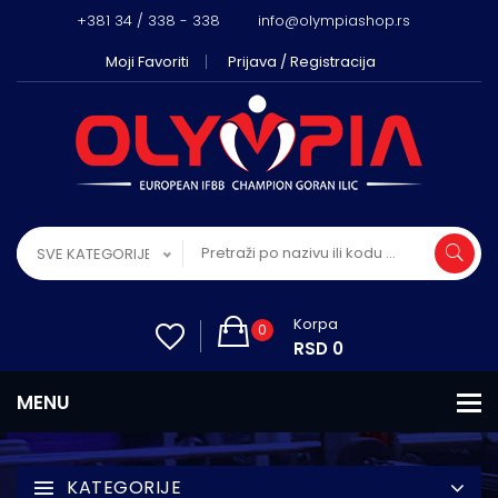
+381 34 / 338 - 338
info@olympiashop.rs
Moji Favoriti
Prijava / Registracija
SVE KATEGORIJE
Korpa
0
RSD 0
KATEGORIJE