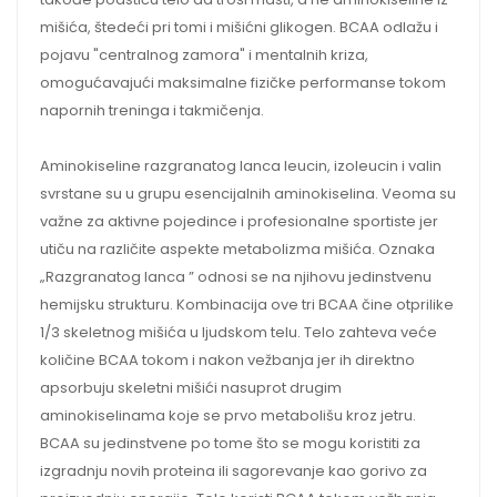
mišića, štedeći pri tomi i mišićni glikogen. BCAA odlažu i
pojavu "centralnog zamora" i mentalnih kriza,
omogućavajući maksimalne fizičke performanse tokom
napornih treninga i takmičenja.
Aminokiseline razgranatog lanca leucin, izoleucin i valin
svrstane su u grupu esencijalnih aminokiselina. Veoma su
važne za aktivne pojedince i profesionalne sportiste jer
utiču na različite aspekte metabolizma mišića. Oznaka
„Razgranatog lanca ” odnosi se na njihovu jedinstvenu
hemijsku strukturu. Kombinacija ove tri BCAA čine otprilike
1/3 skeletnog mišića u ljudskom telu. Telo zahteva veće
količine BCAA tokom i nakon vežbanja jer ih direktno
apsorbuju skeletni mišići nasuprot drugim
aminokiselinama koje se prvo metabolišu kroz jetru.
BCAA su jedinstvene po tome što se mogu koristiti za
izgradnju novih proteina ili sagorevanje kao gorivo za