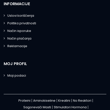
INFORMACIJE
Uslovi korišćenja
Politika privatnosti
Način isporuke
Način plaćanja
Reklamacije
MOJ PROFIL
Moji podaci
Proteini
Aminokiseline
Kreatini
No Reaktori
Sagorevači Masti
Stimulatori Hormona