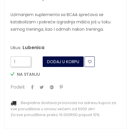
Uzimanjem suplementa sa BCAA sprečava se
katabolizam i pokreće izgradnja mišića još u toku
samog treninga, kao i odmah nakon treninga.
Ukus:
Lubenica
DODAJ U KORPU
NA STANJU
Podeli:
Besplatna dostava proizvoda na adresu kupca za
sve porudžbine u iznosu većem od 5000 din!
Za sve porudžbine preko 10.000RSD popust 10%.