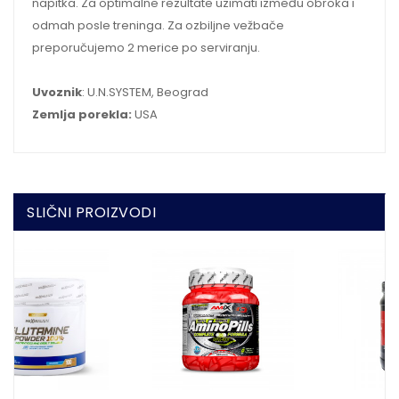
napitka. Za optimalne rezultate uzimati između obroka i
odmah posle treninga. Za ozbiljne vežbače
preporučujemo 2 merice po serviranju.
Uvoznik
: U.N.SYSTEM, Beograd
Zemlja porekla:
USA
SLIČNI PROIZVODI