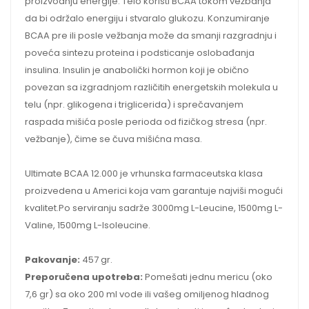
proizvodnju energije. Telo koristi BCAA tokom vežbanja
da bi održalo energiju i stvaralo glukozu. Konzumiranje
BCAA pre ili posle vežbanja može da smanji razgradnju i
poveća sintezu proteina i podsticanje oslobađanja
insulina. Insulin je anabolički hormon koji je obično
povezan sa izgradnjom različitih energetskih molekula u
telu (npr. glikogena i triglicerida) i sprečavanjem
raspada mišića posle perioda od fizičkog stresa (npr.
vežbanje), čime se čuva mišićna masa.
Ultimate BCAA 12.000 je vrhunska farmaceutska klasa
proizvedena u Americi koja vam garantuje najviši mogući
kvalitet.Po serviranju sadrže 3000mg L-Leucine, 1500mg L-
Valine, 1500mg L-Isoleucine.
Pakovanje:
457 gr.
Preporučena upotreba:
Pomešati jednu mericu (oko
7,6 gr) sa oko 200 ml vode ili vašeg omiljenog hladnog