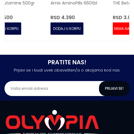
Amix AminoPills 660tbl
THE Beta Alanine 500gr
RSD 4.390
RSD 3.050
DODAJ U KORPU
NEMA NA STANJU
PRATITE NAS!
Prijavi se i budi uvek obavešten/a o akcijama kod nas.
PRIJAVI SE!