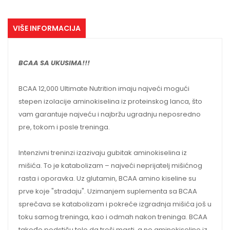
VIŠE INFORMACIJA
BCAA SA UKUSIMA!!!
BCAA 12,000 Ultimate Nutrition imaju najveći mogući
stepen izolacije aminokiselina iz proteinskog lanca, što
vam garantuje najveću i najbržu ugradnju neposredno
pre, tokom i posle treninga.
Intenzivni treninzi izazivaju gubitak aminokiselina iz
mišića. To je katabolizam – najveći neprijatelj mišićnog
rasta i oporavka. Uz glutamin, BCAA amino kiseline su
prve koje "stradaju". Uzimanjem suplementa sa BCAA
sprečava se katabolizam i pokreće izgradnja mišića još u
toku samog treninga, kao i odmah nakon treninga. BCAA
takođe podstiču telo da troši masti, a ne aminokiseline iz