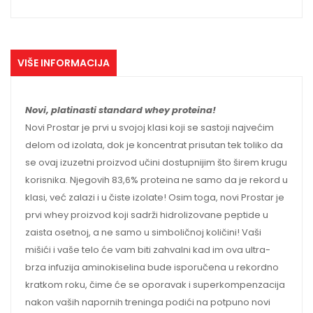
VIŠE INFORMACIJA
Novi, platinasti standard whey proteina!
Novi Prostar je prvi u svojoj klasi koji se sastoji najvećim
delom od izolata, dok je koncentrat prisutan tek toliko da
se ovaj izuzetni proizvod učini dostupnijim što širem krugu
korisnika. Njegovih 83,6% proteina ne samo da je rekord u
klasi, već zalazi i u čiste izolate! Osim toga, novi Prostar je
prvi whey proizvod koji sadrži hidrolizovane peptide u
zaista osetnoj, a ne samo u simboličnoj količini! Vaši
mišići i vaše telo će vam biti zahvalni kad im ova ultra-
brza infuzija aminokiselina bude isporučena u rekordno
kratkom roku, čime će se oporavak i superkompenzacija
nakon vaših napornih treninga podići na potpuno novi