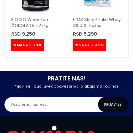
6PAK Milky Shake Whey
BASIC Vegan Protein
1800 Gr Kokos
908gr Vegan Butter
RSD 5.290
RSD 2.750
NEMA NA STANJU
NEMA NA STANJU
PRATITE NAS!
Prijavi se i budi uvek obavešten/a o akcijama kod nas.
PRIJAVI SE!