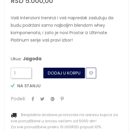
RSD 5.000,00
Vaši intenzivni treninzi i vaš napredak zaslužuju da
budu podržani samo najboljim blendom whey
komponenata, i zato je novi Prostar iz Ultimate
Platinum serije vaš pravi izbor!
Ukus:
Jagoda
DODAJ U KORPU
NA STANJU
Podeli:
Besplatna dostava proizvoda na adresu kupca za
sve porudžbine u iznosu većem od 5000 din!
Za sve porudžbine preko 10.000RSD popust 10%.