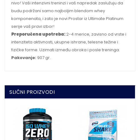
nivo! Vaši intenzivni treninzi i vaš napredak zaslužuju da
budu podržani samo najboljim blendom whey
komponenata, i zato je novi Prostar iz Ultimate Platinum
serije vaš pravi izbor!
Preporučena upotreba:
2-4 merice, zavisno od vrste i
intenziteta aktivnosti, ukupne ishrane, telesne težine i
fizičke forme. Uzimati između obroka i posle treninga.
Pakovanje:
907 gr.
SLIČNI PROIZVODI