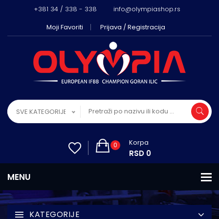
+381 34 / 338 - 338
info@olympiashop.rs
Moji Favoriti
Prijava / Registracija
SVE KATEGORIJE
Korpa
0
RSD 0
KATEGORIJE