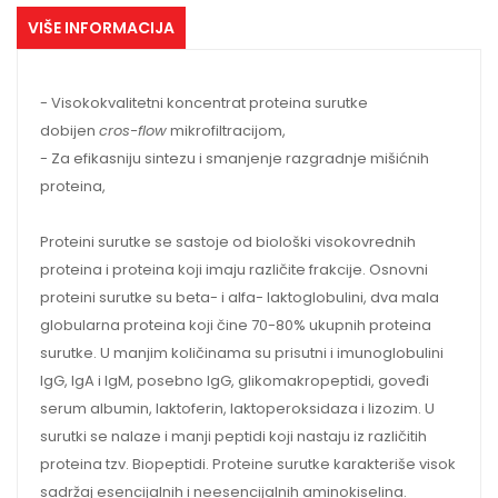
VIŠE INFORMACIJA
- Visokokvalitetni koncentrat proteina surutke
dobijen
cros-flow
mikrofiltracijom,
- Za efikasniju sintezu i smanjenje razgradnje mišićnih
proteina,
Proteini surutke se sastoje od biološki visokovrednih
proteina i proteina koji imaju različite frakcije. Osnovni
proteini surutke su beta- i alfa- laktoglobulini, dva mala
globularna proteina koji čine 70-80% ukupnih proteina
surutke. U manjim količinama su prisutni i imunoglobulini
IgG, IgA i IgM, posebno IgG, glikomakropeptidi, goveđi
serum albumin, laktoferin, laktoperoksidaza i lizozim. U
surutki se nalaze i manji peptidi koji nastaju iz različitih
proteina tzv. Biopeptidi. Proteine surutke karakteriše visok
sadržaj esencijalnih i neesencijalnih aminokiselina.