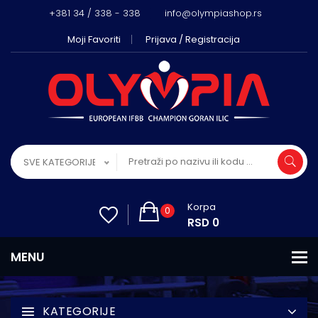
+381 34 / 338 - 338
info@olympiashop.rs
Moji Favoriti
Prijava / Registracija
SVE KATEGORIJE
Korpa
0
RSD 0
KATEGORIJE