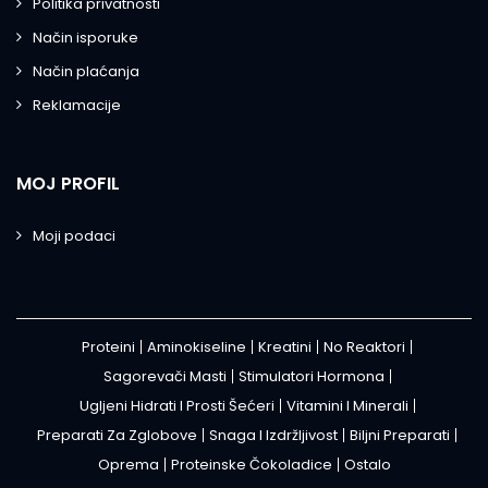
Politika privatnosti
Način isporuke
Način plaćanja
Reklamacije
MOJ PROFIL
Moji podaci
Proteini
Aminokiseline
Kreatini
No Reaktori
Sagorevači Masti
Stimulatori Hormona
Ugljeni Hidrati I Prosti Šećeri
Vitamini I Minerali
Preparati Za Zglobove
Snaga I Izdržljivost
Biljni Preparati
Oprema
Proteinske Čokoladice
Ostalo