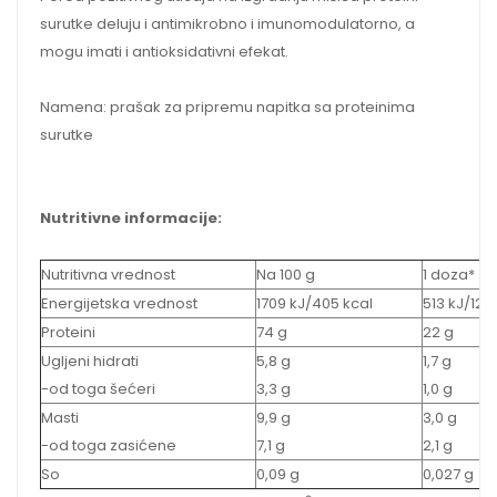
surutke deluju i antimikrobno i imunomodulatorno, a
mogu imati i antioksidativni efekat.
Namena: prašak za pripremu napitka sa proteinima
surutke
Nutritivne informacije:
Nutritivna vrednost
Na 100 g
1 doza*
Energijetska vrednost
1709 kJ/405 kcal
513 kJ/122
Proteini
74 g
22 g
Ugljeni hidrati
5,8 g
1,7 g
-od toga šećeri
3,3 g
1,0 g
Masti
9,9 g
3,0 g
-od toga zasićene
7,1 g
2,1 g
So
0,09 g
0,027 g