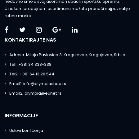
nedavno smo u svoj asortiman ubacili i sportsku opremu.
U našem prodajnom asortimanu možete pronaći najpoznatije
robne marke...
KONTAKTIRAJTE NAS
Adresa. Miloja Pavlovica 3, Kragujevac, Kragujevac, Srbija
Tel1. +381 34 338-338
Tel2. +381 64 13 28 544
Email1. info@olympiashop.rs
Email2. olympia@eunet.rs
INFORMACIJE
Uslovi korišćenja