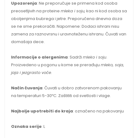
Upozorenja
: Ne preporučuje se primena kod osoba
preosetljivih na proteine
mleka i soju,
kao ni kod osoba sa
oboljenjima bubrega i jetre. Preporučena dnevna doza
se ne sme prekoračiti. Napomene: Dodaci ishrani nisu
zamena za raznovrsnu i uravnoteženu ishranu. Čuvati van
domašaja dece.
Informacije o alergenima
: Sadrži
mleko i soju
.
Proizvedeno u pogonu u kome se prerađuju
mleko, soja,
jaja i jezgrasto voće
.
Način čuvanja
: Čuvati u dobro zatvorenom pakovanju
na temperaturi 5-30ºC. Zaštititi od svetlosti i vlage.
Najbolje upotrebiti do kraja
: označeno na pakovanju
Oznaka serije
: L