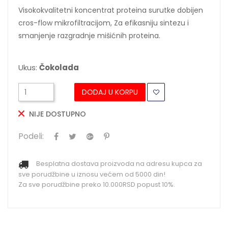
Visokokvalitetni koncentrat proteina surutke dobijen
cros-flow mikrofiltracijom, Za efikasniju sintezu i
smanjenje razgradnje mišićnih proteina.
Ukus:
Čokolada
DODAJ U KORPU
NIJE DOSTUPNO
Podeli:
Besplatna dostava proizvoda na adresu kupca za
sve porudžbine u iznosu većem od 5000 din!
Za sve porudžbine preko 10.000RSD popust 10%.