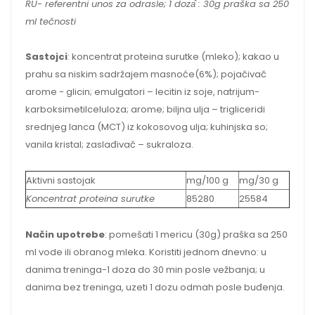
RU- referentni unos za odrasle; 1 doza
: 30g praška sa 250
ml tečnosti
Sastojci
: koncentrat proteina surutke (mleko); kakao u
prahu sa niskim sadržajem masnoće(6%); pojačivač
arome - glicin; emulgatori – lecitin iz soje, natrijum-
karboksimetilceluloza; arome; biljna ulja – trigliceridi
srednjeg lanca (MCT) iz kokosovog ulja; kuhinjska so;
vanila kristal; zaslađivač – sukraloza.
Aktivni sastojak
mg/100 g
mg/30 g
Koncentrat proteina surutke
85280
25584
Način upotrebe
: pomešati 1 mericu (30g) praška sa 250
ml vode ili obranog mleka. Koristiti jednom dnevno: u
danima treninga-1 doza do 30 min posle vežbanja; u
danima bez treninga, uzeti 1 dozu odmah posle buđenja.