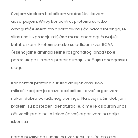
Svojom visokom biološkom vrednošću i brzom
apsorpcijom, Whey koncentrat proteina surutke
omogućiće efektivan oporavak mišića nakon treninga, te
stimulisati izgradnju mišićne mase onemogućavajući
katabolizam. Proteini surutke su odličan izvor BCAA
(esencijalne aminokiseline razgranatog lanca) koje
pored uloge u sintezi proteina imaju značajnu energetsku
ulogu.
Koncentrat proteina surutke dobijen
cros-flow
mikrofiltracijom je prava poslastica za vaš organizam
nakon dobro odrađenog treninga. Na ovaj način dobijeni
proteini su pošteđeni denaturacije, čime je osiguran unos
očuvanih proteina, a takve će vaš organizam najbolje
iskoristiti.
Pored pozitivnog uticaja na izgradnju mišića proteini