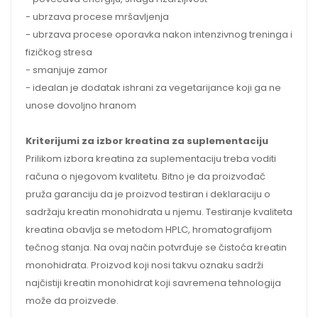
- ubrzava procese mršavljenja
- ubrzava procese oporavka nakon intenzivnog treninga i
fizičkog stresa
- smanjuje zamor
- idealan je dodatak ishrani za vegetarijance koji ga ne
unose dovoljno hranom
Kriterijumi za izbor kreatina za suplementaciju
Prilikom izbora kreatina za suplementaciju treba voditi
računa o njegovom kvalitetu. Bitno je da proizvođač
pruža garanciju da je proizvod testiran i deklaraciju o
sadržaju kreatin monohidrata u njemu. Testiranje kvaliteta
kreatina obavlja se metodom HPLC, hromatografijom
tečnog stanja. Na ovaj način potvrđuje se čistoća kreatin
monohidrata. Proizvod koji nosi takvu oznaku sadrži
najčistiji kreatin monohidrat koji savremena tehnologija
može da proizvede.