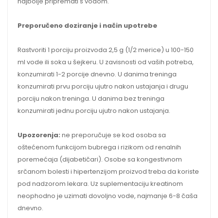
najbolje pripremati s vodom.
Preporučeno doziranje i način upotrebe
Rastvoriti 1 porciju proizvoda 2,5 g (1/2 merice) u 100-150
ml vode ili soka u šejkeru. U zavisnosti od vaših potreba,
konzumirati 1-2 porcije dnevno. U danima treninga
konzumirati prvu porciju ujutro nakon ustajanja i drugu
porciju nakon treninga. U danima bez treninga
konzumirati jednu porciju ujutro nakon ustajanja.
Upozorenja:
ne preporučuje se kod osoba sa
oštećenom funkcijom bubrega i rizikom od renalnih
poremećaja (dijabetičari). Osobe sa kongestivnom
srčanom bolesti i hipertenzijom proizvod treba da koriste
pod nadzorom lekara. Uz suplementaciju kreatinom
neophodno je uzimati dovoljno vode, najmanje 6-8 čaša
dnevno.