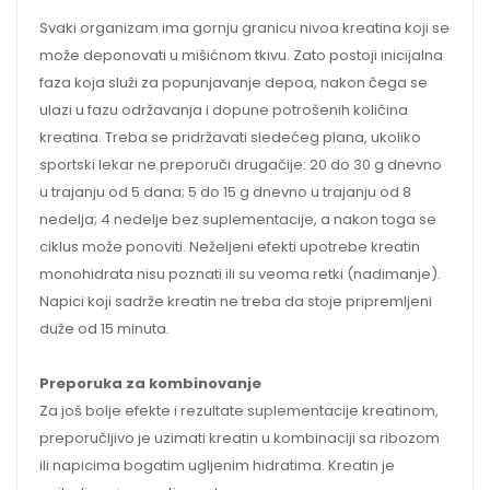
Svaki organizam ima gornju granicu nivoa kreatina koji se
može deponovati u mišićnom tkivu. Zato postoji inicijalna
faza koja služi za popunjavanje depoa, nakon čega se
ulazi u fazu održavanja i dopune potrošenih količina
kreatina. Treba se pridržavati sledećeg plana, ukoliko
sportski lekar ne preporuči drugačije: 20 do 30 g dnevno
u trajanju od 5 dana; 5 do 15 g dnevno u trajanju od 8
nedelja; 4 nedelje bez suplementacije, a nakon toga se
ciklus može ponoviti. Neželjeni efekti upotrebe kreatin
monohidrata nisu poznati ili su veoma retki (nadimanje).
Napici koji sadrže kreatin ne treba da stoje pripremljeni
duže od 15 minuta.
Preporuka za kombinovanje
Za još bolje efekte i rezultate suplementacije kreatinom,
preporučljivo je uzimati kreatin u kombinaciji sa ribozom
ili napicima bogatim ugljenim hidratima. Kreatin je