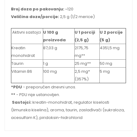
Broj doza po pakovanju:
~120
Veličina doze/porcije:
2,5 g (1/2 merice)
Aktivni sastojci
U 100 g
U 1 porciji
U 2 porcije
proizvoda
(2,5 g)
(5 g)
Kreatin
87,03 g
2175,75
4351,5 mg
monohidrat
mg**
Taurin
1 g
25 mg**
50 mg
Vitamin B6
100 mg
2,5 mg*
5 mg
(357%)
*PDU
- preporučen dnevni unos.
**
- PDU nije ustanovljen.
Sastojci:
kreatin-monohidrat, regulator kiselosti
(limunska kiselina), aroma, taurin, zaslađivači (sukraloza,
acesulfam K), piridoksin-hidrohlorid