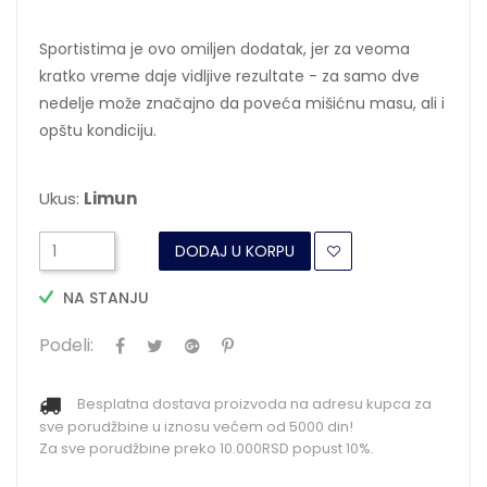
Sportistima je ovo omiljen dodatak, jer za veoma
kratko vreme daje vidljive rezultate - za samo dve
nedelje može značajno da poveća mišićnu masu, ali i
opštu kondiciju.
Ukus:
Limun
DODAJ U KORPU
NA STANJU
Podeli:
Besplatna dostava proizvoda na adresu kupca za
sve porudžbine u iznosu većem od 5000 din!
Za sve porudžbine preko 10.000RSD popust 10%.