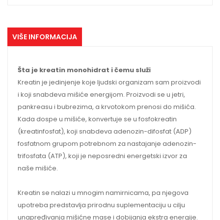
VIŠE INFORMACIJA
Šta je kreatin monohidrat i čemu služi
Kreatin je jedinjenje koje ljudski organizam sam proizvodi
i koji snabdeva mišiće energijom. Proizvodi se u jetri,
pankreasu i bubrezima, a krvotokom prenosi do mišića.
Kada dospe u mišiće, konvertuje se u fosfokreatin
(kreatinfosfat), koji snabdeva adenozin-difosfat (ADP)
fosfatnom grupom potrebnom za nastajanje adenozin-
trifosfata (ATP), koji je neposredni energetski izvor za
naše mišiće.
Kreatin se nalazi u mnogim namirnicama, pa njegova
upotreba predstavlja prirodnu suplementaciju u cilju
unapređivanja mišićne mase i dobijanja ekstra energije.