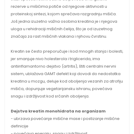
rezerve u mišićima potiče od njegove aktivnosti u
proteinskoj sintezi, kojom sprečava razgradnju mišića.
Još jedna izuzetno važna osobina kreatina je i njegova
uloga u rehidraciji mišićnih ćelija, što je od izuzetnog
značaja za rast mišićnih vlakana i njihovu čvrstinu.
Kreatin se često preporučuje i kod mnogih stanja i bolesti,
jer smanjuje nivo holesterola i triglicerida, ima
antiinflamantorno dejstvo (artritis), štiti centralni nervni
sistem, ublažava GAMT defekt koji dovodi do nedostatka
kreatina u mozgu, deluje kod oboljenja vezanih za atrofiju
mišića, dopunjuje vegetarijansku ishranu, povećava
snagu i izdržljivost kod srčanih oboljenja.
Dejstva kreatin monohidrata na organizam
- ubrzava povećanje mišićne mase i postizanje mišićne
definicije
- povećava energiju, snagu i izdržljivost