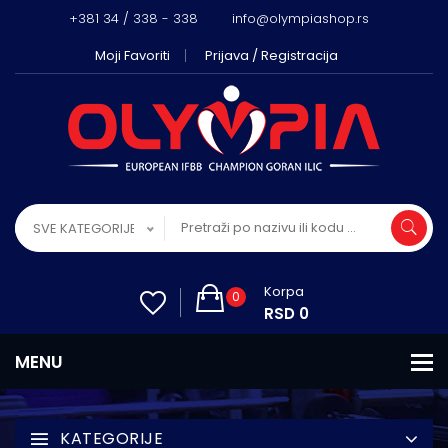
+381 34 / 338 - 338
info@olympiashop.rs
Moji Favoriti
Prijava / Registracija
SVE KATEGORIJE
Korpa
0
RSD 0
KATEGORIJE