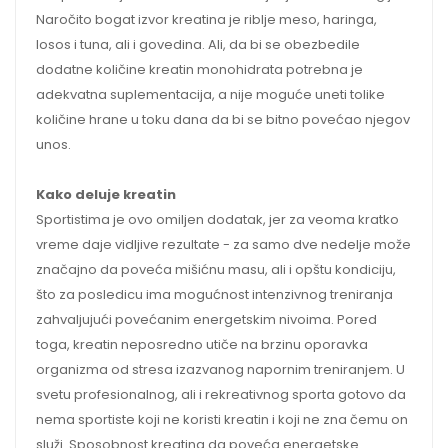
Naročito bogat izvor kreatina je riblje meso, haringa,
losos i tuna, ali i govedina. Ali, da bi se obezbedile
dodatne količine kreatin monohidrata potrebna je
adekvatna suplementacija, a nije moguće uneti tolike
količine hrane u toku dana da bi se bitno povećao njegov
unos.
Kako deluje kreatin
Sportistima je ovo omiljen dodatak, jer za veoma kratko
vreme daje vidljive rezultate - za samo dve nedelje može
značajno da poveća mišićnu masu, ali i opštu kondiciju,
što za posledicu ima mogućnost intenzivnog treniranja
zahvaljujući povećanim energetskim nivoima. Pored
toga, kreatin neposredno utiče na brzinu oporavka
organizma od stresa izazvanog napornim treniranjem. U
svetu profesionalnog, ali i rekreativnog sporta gotovo da
nema sportiste koji ne koristi kreatin i koji ne zna čemu on
služi. Sposobnost kreatina da poveća energetske