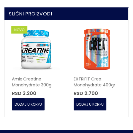
SLIČNI PROIZVODI
NOVO
Amix Creatine
EXTRIFIT Crea
Monohydrate 300g
Monohydrate 400gr
Creapure
RSD 3.200
RSD 2.700
DODAJ U KORPU
DODAJ U KORPU