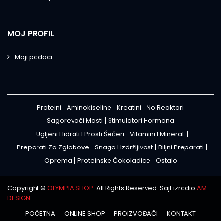
MOJ PROFIL
Moji podaci
Proteini
Aminokiseline
Kreatini
No Reaktori
Sagorevači Masti
Stimulatori Hormona
Ugljeni Hidrati I Prosti Šećeri
Vitamini I Minerali
Preparati Za Zglobove
Snaga I Izdržljivost
Biljni Preparati
Oprema
Proteinske Čokoladice
Ostalo
Copyright ©
OLYMPIA SHOP
. All Rights Reserved. Sajt izradio
AM
DESIGN.
POČETNA
ONLINE SHOP
PROIZVOĐAČI
KONTAKT