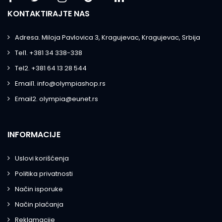
KONTAKTIRAJTE NAS
Adresa. Miloja Pavlovica 3, Kragujevac, Kragujevac, Srbija
Tel1. +381 34 338-338
Tel2. +381 64 13 28 544
Email1. info@olympiashop.rs
Email2. olympia@eunet.rs
INFORMACIJE
Uslovi korišćenja
Politika privatnosti
Način isporuke
Način plaćanja
Reklamacije