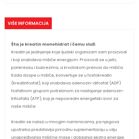
VIŠE INFORMACIJA
Šta je kreatin monohidrat i čemu služi
Kreatin je jedinjenje koje ljudski organizam sam proizvodi
i koji snabdeva mišiće energijom. Proizvodi se u jetri,
pankreasu i bubrezima, a krvotokom prenosi do mišića.
Kada dospe u mišiće, konvertuje se u fosfokreatin
(kreatinfosfat), koji snabdeva adenozin-difosfat (ADP)
fosfatnom grupom potrebnom za nastajanje adenozin-
trifosfata (ATP), koji je neposredni energetski izvor za
naše mišiće.
Kreatin se nalazi u mnogim namirnicama, pa njegova
upotreba predstavlja prirodnu suplementaciju u cilju
unapređivanja mišićne mase i dobijanja ekstra energije.