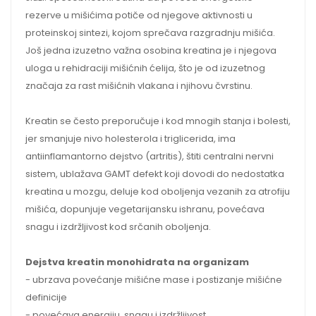
rezerve u mišićima potiče od njegove aktivnosti u
proteinskoj sintezi, kojom sprečava razgradnju mišića.
Još jedna izuzetno važna osobina kreatina je i njegova
uloga u rehidraciji mišićnih ćelija, što je od izuzetnog
značaja za rast mišićnih vlakana i njihovu čvrstinu.
Kreatin se često preporučuje i kod mnogih stanja i bolesti,
jer smanjuje nivo holesterola i triglicerida, ima
antiinflamantorno dejstvo (artritis), štiti centralni nervni
sistem, ublažava GAMT defekt koji dovodi do nedostatka
kreatina u mozgu, deluje kod oboljenja vezanih za atrofiju
mišića, dopunjuje vegetarijansku ishranu, povećava
snagu i izdržljivost kod srčanih oboljenja.
Dejstva kreatin monohidrata na organizam
- ubrzava povećanje mišićne mase i postizanje mišićne
definicije
- povećava energiju, snagu i izdržljivost