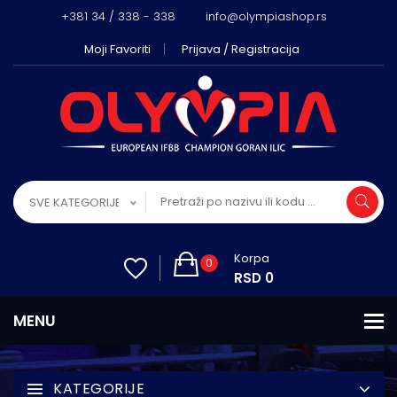
+381 34 / 338 - 338
info@olympiashop.rs
Moji Favoriti
Prijava / Registracija
SVE KATEGORIJE
Korpa
0
RSD 0
KATEGORIJE