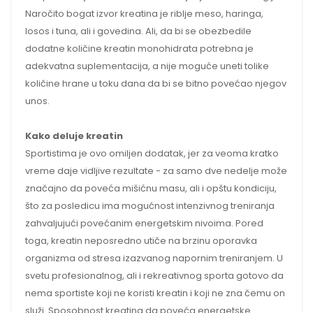
Naročito bogat izvor kreatina je riblje meso, haringa,
losos i tuna, ali i govedina. Ali, da bi se obezbedile
dodatne količine kreatin monohidrata potrebna je
adekvatna suplementacija, a nije moguće uneti tolike
količine hrane u toku dana da bi se bitno povećao njegov
unos.
Kako deluje kreatin
Sportistima je ovo omiljen dodatak, jer za veoma kratko
vreme daje vidljive rezultate - za samo dve nedelje može
značajno da poveća mišićnu masu, ali i opštu kondiciju,
što za posledicu ima mogućnost intenzivnog treniranja
zahvaljujući povećanim energetskim nivoima. Pored
toga, kreatin neposredno utiče na brzinu oporavka
organizma od stresa izazvanog napornim treniranjem. U
svetu profesionalnog, ali i rekreativnog sporta gotovo da
nema sportiste koji ne koristi kreatin i koji ne zna čemu on
služi. Sposobnost kreatina da poveća energetske