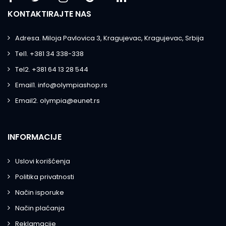
KONTAKTIRAJTE NAS
Adresa. Miloja Pavlovica 3, Kragujevac, Kragujevac, Srbija
Tel1. +381 34 338-338
Tel2. +381 64 13 28 544
Email1. info@olympiashop.rs
Email2. olympia@eunet.rs
INFORMACIJE
Uslovi korišćenja
Politika privatnosti
Način isporuke
Način plaćanja
Reklamacije