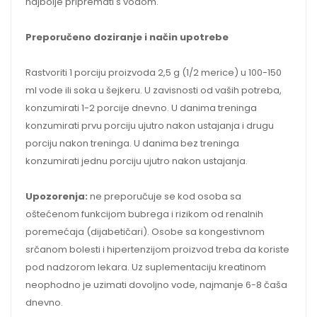
najbolje pripremati s vodom.
Preporučeno doziranje i način upotrebe
Rastvoriti 1 porciju proizvoda 2,5 g (1/2 merice) u 100-150
ml vode ili soka u šejkeru. U zavisnosti od vaših potreba,
konzumirati 1-2 porcije dnevno. U danima treninga
konzumirati prvu porciju ujutro nakon ustajanja i drugu
porciju nakon treninga. U danima bez treninga
konzumirati jednu porciju ujutro nakon ustajanja.
Upozorenja:
ne preporučuje se kod osoba sa
oštećenom funkcijom bubrega i rizikom od renalnih
poremećaja (dijabetičari). Osobe sa kongestivnom
srčanom bolesti i hipertenzijom proizvod treba da koriste
pod nadzorom lekara. Uz suplementaciju kreatinom
neophodno je uzimati dovoljno vode, najmanje 6-8 čaša
dnevno.