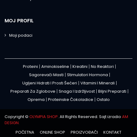
MOJ PROFIL
Moji podaci
Proteini
Aminokiseline
Kreatini
No Reaktori
Sagorevači Masti
Stimulatori Hormona
Ugljeni Hidrati I Prosti Šećeri
Vitamini I Minerali
Preparati Za Zglobove
Snaga I Izdržljivost
Biljni Preparati
Oprema
Proteinske Čokoladice
Ostalo
Copyright ©
OLYMPIA SHOP
. All Rights Reserved. Sajt izradio
AM
DESIGN.
POČETNA
ONLINE SHOP
PROIZVOĐAČI
KONTAKT