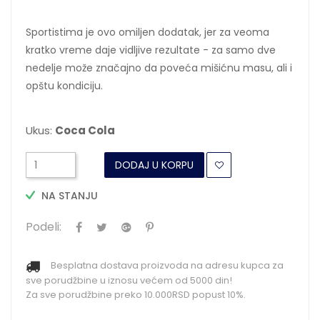
Sportistima je ovo omiljen dodatak, jer za veoma
kratko vreme daje vidljive rezultate - za samo dve
nedelje može značajno da poveća mišićnu masu, ali i
opštu kondiciju.
Ukus:
Coca Cola
DODAJ U KORPU
NA STANJU
Podeli:
Besplatna dostava proizvoda na adresu kupca za
sve porudžbine u iznosu većem od 5000 din!
Za sve porudžbine preko 10.000RSD popust 10%.