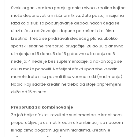
Svaki organizam ima gornju granicu nivoa kreatina koji se
može deponovati u mišićnom tkivu. Zato postoji inicijalna
faza koja služi za popunjavanje depoa, nakon čega se
ulazi u fazu održavanja i dopune potrošenih količina
kreatina. Treba se pridržavati sledećeg plana, ukoliko
sportski lekar ne preporuči drugačije: 20 do 30 g dnevno
u trajanju od 5 dana; 5 do 15 g dnevno u trajanju od 8
nedelja; 4 nedelje bez suplementacije, a nakon toga se
ciklus može ponoviti. Neželjeni efekti upotrebe kreatin
monohidrata nisu poznati ili su veoma retki (nadimanje).
Napici koji sadrže kreatin ne treba da stoje pripremljeni
duže od 15 minuta.
Preporuka za kombinovanje
Za još bolje efekte i rezultate suplementacije kreatinom,
preporučljivo je uzimati kreatin u kombinaciji sa ribozom
ili napicima bogatim ugljenim hidratima. Kreatin je