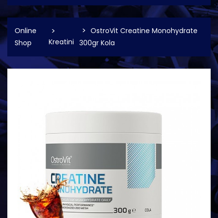
Online
OstroVit Creatine Monohydrate
Kreatini
Shop
300gr Kola