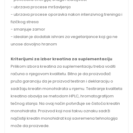
- ubrzava procese mršavljenja
- ubrzava procese oporavka nakon intenzivnog treninga i
fizičkog stresa
- smanjuje zamor
- idealan je dodatak ishrani za vegetarijance koji ga ne
unose dovoljno hranom
Kriterijumi za izbor kreatina za suplementaciju
Prilikom izbora kreatina za suplementaciju treba voditi
računa o njegovom kvalitetu. Bitno je da proizvođač
pruža garanciju da je proizvod testiran i deklaraciju o
sadržaju kreatin monohidrata u njemu. Testiranje kvaliteta
kreatina obavlja se metodom HPLC, hromatografijom
tečnog stanja. Na ovaj način potvrđuje se čistoća kreatin
monohidrata. Proizvod koji nosi takvu oznaku sadrži
najčistiji kreatin monohidrat koji savremena tehnologija
može da proizvede.